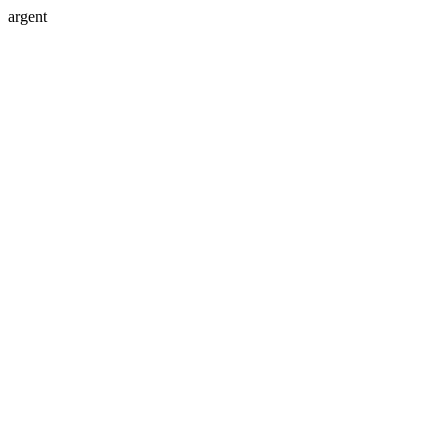
argent