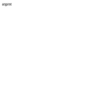
argent