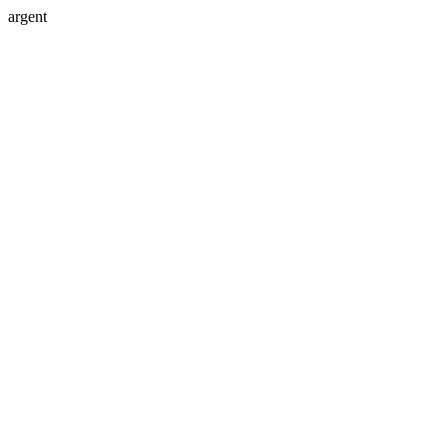
argent