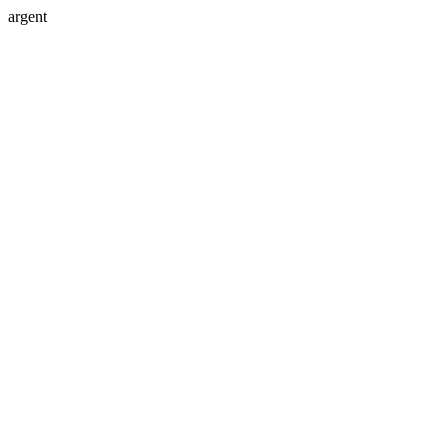
argent