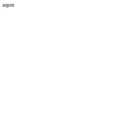
argent